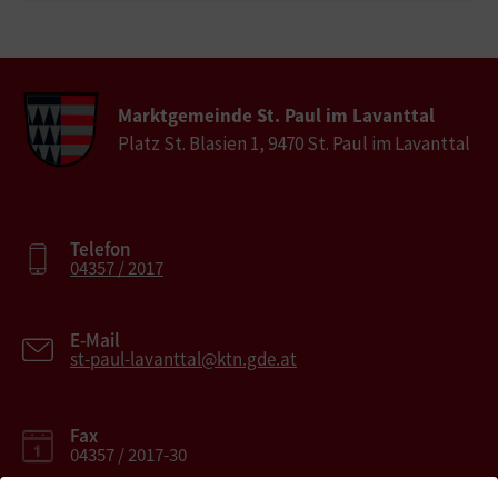
Marktgemeinde St. Paul im Lavanttal
Platz St. Blasien 1, 9470 St. Paul im Lavanttal
Telefon
04357 / 2017
E-Mail
st-paul-lavanttal@ktn.gde.at
Fax
04357 / 2017-30