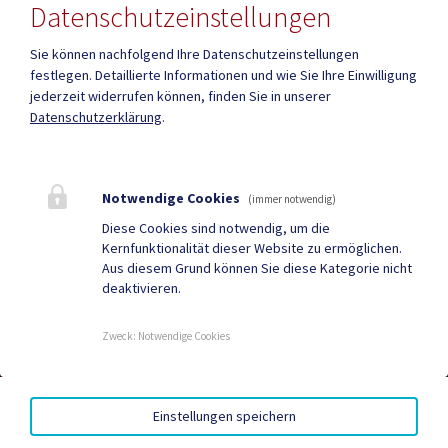
Datenschutzeinstellungen
Sie können nachfolgend Ihre Datenschutzeinstellungen
festlegen.
Detaillierte Informationen und wie Sie Ihre Einwilligung
Mehr
jederzeit widerrufen können, finden Sie in unserer
Datenschutzerklärung
.
Quicklinks
Geko digital Gemeinde-
Infopoint St. Paul
Notwendige Cookies
(immer notwendig)
App
Diese Cookies sind notwendig, um die
Kernfunktionalität dieser Website zu ermöglichen.
Duale Zustellung
Gemeindenachrichten
Aus diesem Grund können Sie diese Kategorie nicht
deaktivieren.
Neuigkeiten
Termine
Zweck
:
Notwendige Cookies
AMTSSIGNATUR
|
BARRIEREFREIHEIT
|
DATENSCHUTZ
|
Einstellungen speichern
SITEMAP
|
IMPRESSUM