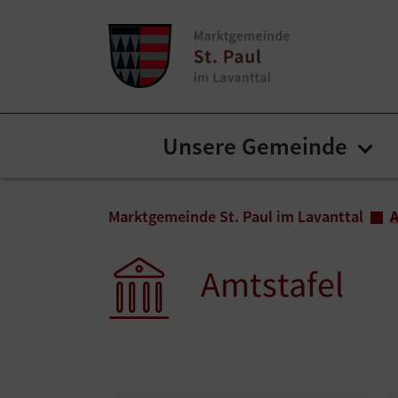
Zum Inhalt springen
Zum Seitenende springen
Unsere Gemeinde
Sub
Sie sind hier:
Marktgemeinde St. Paul im Lavanttal
A
Amtstafel