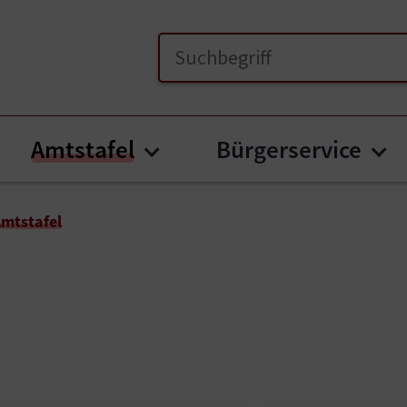
(current)
Amtstafel
Bürgerservice
menu for "Unsere Gemeinde"
Submenu for "Amtstafel
Su
mtstafel