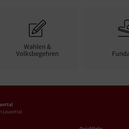
Wahlen &
Volksbegehren
Fund
anttal
im Lavanttal
Quicklinks