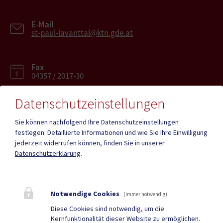
E-Mail
st-paul-lavanttal@ktn.gde.at
Fax
04357 / 2017-30
Datenschutzeinstellungen
Sie können nachfolgend Ihre Datenschutzeinstellungen
festlegen.
Detaillierte Informationen und wie Sie Ihre Einwilligung
Mehr
jederzeit widerrufen können, finden Sie in unserer
Datenschutzerklärung
.
Quicklinks
Geko digital Gemeinde-
Infopoint St. Paul
Notwendige Cookies
(immer notwendig)
App
Diese Cookies sind notwendig, um die
Kernfunktionalität dieser Website zu ermöglichen.