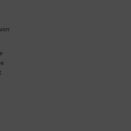
 von
e
be
t
d