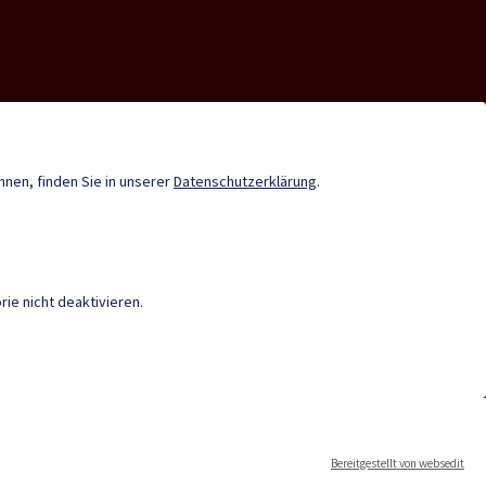
nde-App
Infopoint St. Paul
Gemeindenachrichten
önnen, finden Sie in unserer
Datenschutzerklärung
.
Termine
ie nicht deaktivieren.
IEREFREIHEIT
|
DATENSCHUTZ
|
M
en
Bereitgestellt von websedit