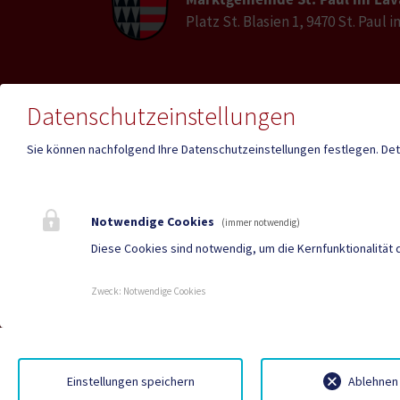
Platz St. Blasien 1, 9470 St. Paul 
E-Mail
Datenschutzeinstellungen
Telefon
st-pau
04357 / 2017
lavant
Sie können nachfolgend Ihre Datenschutzeinstellungen festlegen.
Det
Fax
04357 / 2017-30
Notwendige Cookies
(immer notwendig)
Diese Cookies sind notwendig, um die Kernfunktionalität 
Mehr
Zweck
:
Notwendige Cookies
Einstellungen speichern
Ablehnen