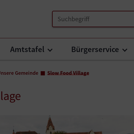
Amtstafel
Bürgerservice
menu for "Unsere Gemeinde"
Submenu for "Amtstafel
Su
Unsere Gemeinde
Slow Food Village
llage