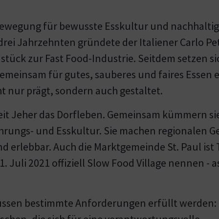
 Bewegung für bewusste Esskultur und nachhalti
rei Jahrzehnten gründete der Italiener Carlo Pet
tück zur Fast Food-Industrie. Seitdem setzen si
emeinsam für gutes, sauberes und faires Essen e
t nur prägt, sondern auch gestaltet.
eit Jeher das Dorfleben. Gemeinsam kümmern sie
hrungs- und Esskultur. Sie machen regionalen G
d erlebbar. Auch die Marktgemeinde St. Paul ist 
. Juli 2021 offiziell Slow Food Village nennen - a
müssen bestimmte Anforderungen erfüllt werden:
chen, die sich für eine verantwortungsvolle