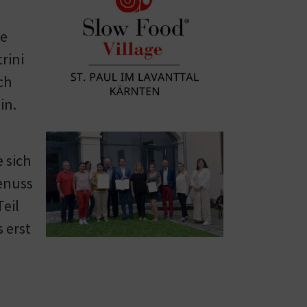
ge
rini
ch
in.
Show larger version
 sich
enuss
Teil
s erst