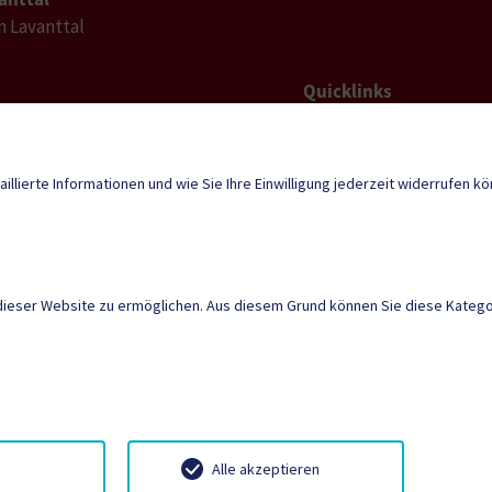
im Lavanttal
Quicklinks
Geko digital Gemei
l-
tal@ktn.gde.at
Duale Zustellung
aillierte Informationen und wie Sie Ihre Einwilligung jederzeit widerrufen k
Neuigkeiten
dieser Website zu ermöglichen. Aus diesem Grund können Sie diese Kategor
AMTSSIGNATUR
|
BARR
SITEMAP
|
IMPRESSU
Neuigkeiten
Termine
Kontakt
Anmeld
Alle akzeptieren