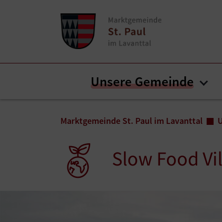
Zum Inhalt springen
Zum Seitenende springen
Unsere Gemeinde
Sub
Sie sind hier:
Marktgemeinde St. Paul im Lavanttal
Slow Food Vi