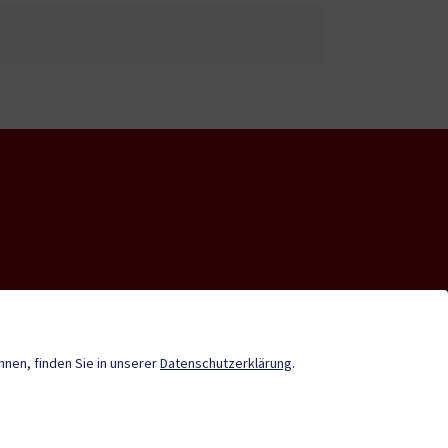
nde-App
Infopoint St. Paul
Gemeindenachrichten
önnen, finden Sie in unserer
Datenschutzerklärung
.
Termine