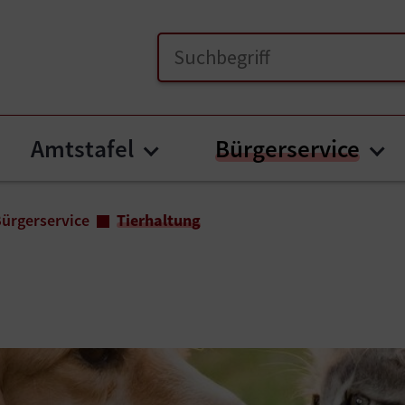
Amtstafel
Bürgerservice
menu for "Unsere Gemeinde"
Submenu for "Amtstafel
Su
ürgerservice
Tierhaltung