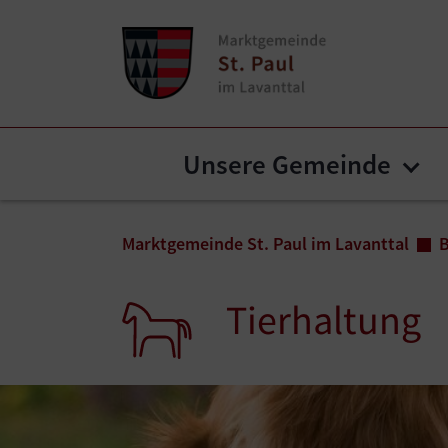
Zum Inhalt springen
Zum Seitenende springen
Unsere Gemeinde
Sub
Sie sind hier:
Marktgemeinde St. Paul im Lavanttal
B
Tierhaltung