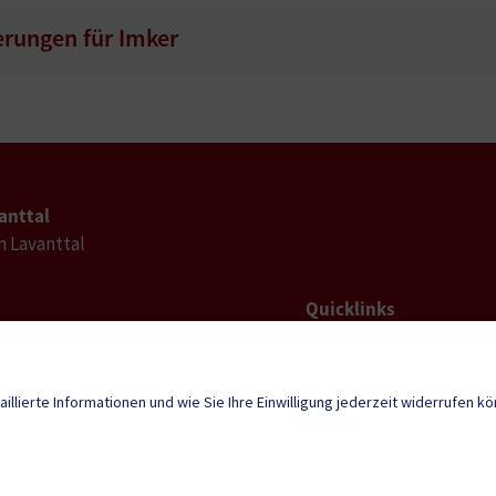
erungen für Imker
anttal
im Lavanttal
Quicklinks
Geko digital Gemei
l-
tal@ktn.gde.at
Duale Zustellung
aillierte Informationen und wie Sie Ihre Einwilligung jederzeit widerrufen k
Neuigkeiten