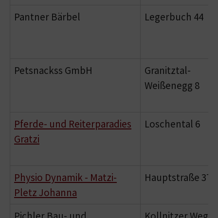
Pantner Bärbel
Legerbuch 44
Petsnackss GmbH
Granitztal-
Weißenegg 8
Pferde- und Reiterparadies
Loschental 6
Gratzi
Physio Dynamik - Matzi-
Hauptstraße 37
Pletz Johanna
Pichler Bau- und
Kollnitzer Weg 1