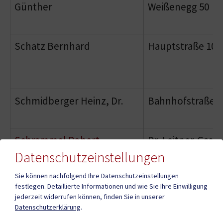
Günther
Weißenegg 50
Schatz Bernhard
Hauptstraße 10
Schmidberger Heinz, Dr.
Bahnhofstraße 7
Schrammel Robert
Dr. Leitner-Gasse
Datenschutzeinstellungen
Sie können nachfolgend Ihre Datenschutzeinstellungen
festlegen.
Detaillierte Informationen und wie Sie Ihre Einwilligung
Schuhe Sarny
Hauptstraße 29
jederzeit widerrufen können, finden Sie in unserer
Datenschutzerklärung
.