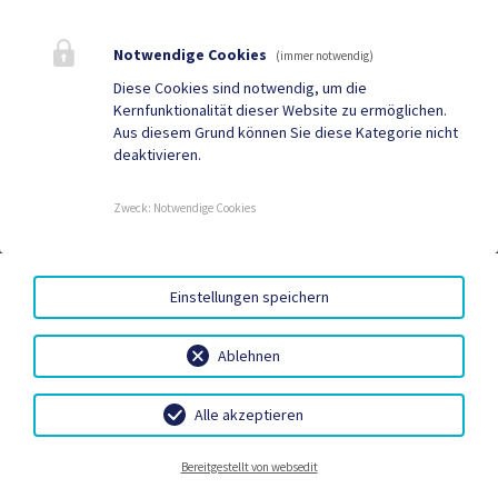
Sorger Christine
Deutsch-
Notwendige Cookies
Grutschen 6
(immer notwendig)
Diese Cookies sind notwendig, um die
Kernfunktionalität dieser Website zu ermöglichen.
Aus diesem Grund können Sie diese Kategorie nicht
Staffenberger Alexander,
Kampach 30
deaktivieren.
Ing.
Zweck
:
Notwendige Cookies
Streit Harald vlg. Sabl
Stadling 10
Einstellungen speichern
Streitmeier Herbert
Mühlviertel 9
Ablehnen
Schmuckwerkstätte
Hauptstraße 19
Alle akzeptieren
Strugger
Neuigkeiten
Termine
Kontakt
Anmelden
Bereitgestellt von websedit