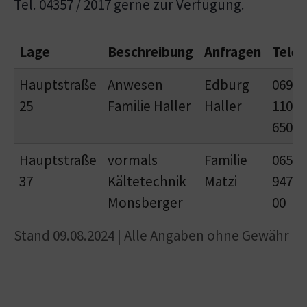
Tel. 04357 / 2017 gerne zur Verfügung.
Lage
Beschreibung
Anfragen
Telef
Hauptstraße
Anwesen
Edburg
0699 /
25
Familie Haller
Haller
110 0
650
Hauptstraße
vormals
Familie
0650 /
37
Kältetechnik
Matzi
947 0
Monsberger
00
Stand 09.08.2024 | Alle Angaben ohne Gewähr