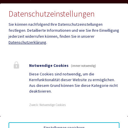
Datenschutzeinstellungen
Sie können nachfolgend Ihre Datenschutzeinstellungen
festlegen.
Detaillierte Informationen und wie Sie Ihre Einwilligung
Mehr
jederzeit widerrufen können, finden Sie in unserer
Datenschutzerklärung
.
Quicklinks
Geko digital Gemeinde-
Infopoint St. Paul
Notwendige Cookies
(immer notwendig)
App
Diese Cookies sind notwendig, um die
Kernfunktionalität dieser Website zu ermöglichen.
Duale Zustellung
Gemeindenachrichten
Aus diesem Grund können Sie diese Kategorie nicht
deaktivieren.
Neuigkeiten
Termine
Zweck
:
Notwendige Cookies
AMTSSIGNATUR
|
BARRIEREFREIHEIT
|
DATENSCHUTZ
|
Einstellungen speichern