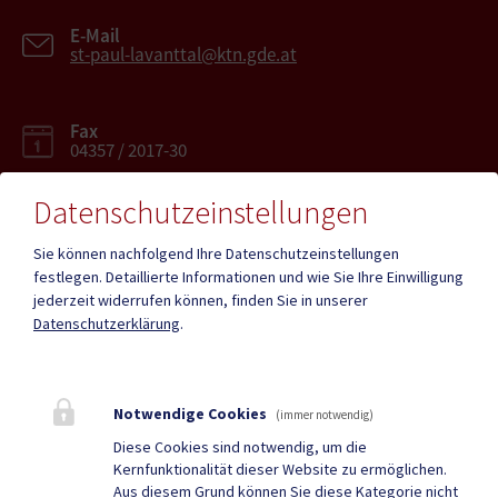
E-Mail
st-paul-lavanttal@ktn.gde.at
Fax
04357 / 2017-30
Datenschutzeinstellungen
Sie können nachfolgend Ihre Datenschutzeinstellungen
festlegen.
Detaillierte Informationen und wie Sie Ihre Einwilligung
Mehr
jederzeit widerrufen können, finden Sie in unserer
Datenschutzerklärung
.
Quicklinks
Geko digital Gemeinde-
Infopoint St. Paul
Notwendige Cookies
(immer notwendig)
App
Diese Cookies sind notwendig, um die
Kernfunktionalität dieser Website zu ermöglichen.
Duale Zustellung
Gemeindenachrichten
Aus diesem Grund können Sie diese Kategorie nicht