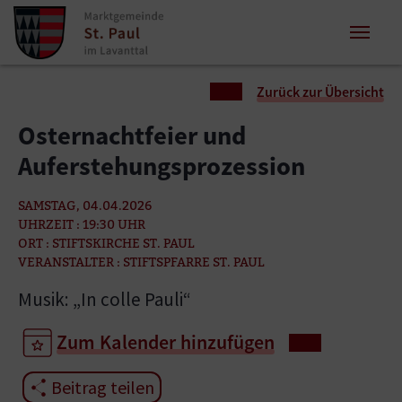
Zum Inhalt springen
Zum Seitenende springen
Sie sind hier:
Zurück zur Übersicht
Osternachtfeier und
Auferstehungsprozession
SAMSTAG, 04.04.2026
UHRZEIT : 19:30 UHR
ORT : STIFTSKIRCHE ST. PAUL
VERANSTALTER : STIFTSPFARRE ST. PAUL
Musik: „In colle Pauli“
Zum Kalender hinzufügen
Beitrag teilen