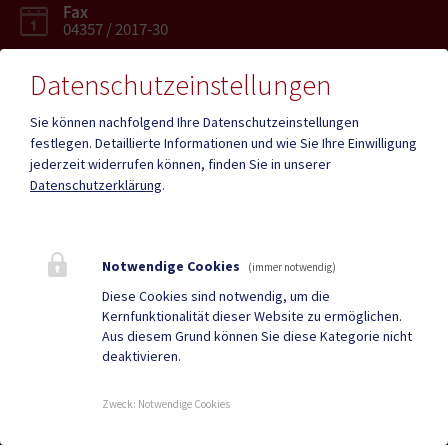
Fax
04357 / 2017-30
Datenschutzeinstellungen
Sie können nachfolgend Ihre Datenschutzeinstellungen
festlegen.
Detaillierte Informationen und wie Sie Ihre Einwilligung
Mehr
jederzeit widerrufen können, finden Sie in unserer
Datenschutzerklärung
.
Quicklinks
Geko digital Gemeinde-
Infopoint St. Paul
Notwendige Cookies
(immer notwendig)
App
Diese Cookies sind notwendig, um die
Kernfunktionalität dieser Website zu ermöglichen.
Duale Zustellung
Gemeindenachrichten
Aus diesem Grund können Sie diese Kategorie nicht
deaktivieren.
Neuigkeiten
Termine
Zweck
:
Notwendige Cookies