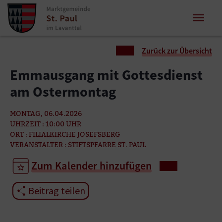
Zum Inhalt springen
Zum Seitenende springen
Sie sind hier:
Zurück zur Übersicht
Emmausgang mit Gottesdienst
am Ostermontag
MONTAG, 06.04.2026
UHRZEIT : 10:00 UHR
ORT : FILIALKIRCHE JOSEFSBERG
VERANSTALTER : STIFTSPFARRE ST. PAUL
Zum Kalender hinzufügen
Beitrag teilen