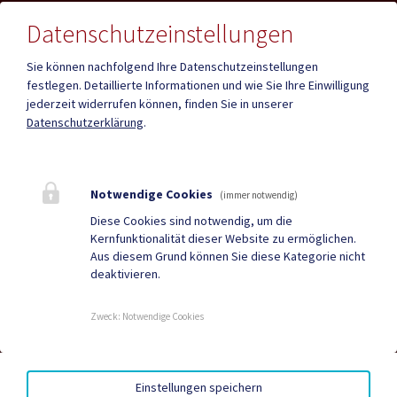
Datenschutzeinstellungen
Sie können nachfolgend Ihre Datenschutzeinstellungen
festlegen.
Detaillierte Informationen und wie Sie Ihre Einwilligung
Mehr
jederzeit widerrufen können, finden Sie in unserer
Datenschutzerklärung
.
Quicklinks
Geko digital Gemeinde-
Infopoint St. Paul
Notwendige Cookies
(immer notwendig)
App
Diese Cookies sind notwendig, um die
Kernfunktionalität dieser Website zu ermöglichen.
Duale Zustellung
Gemeindenachrichten
Aus diesem Grund können Sie diese Kategorie nicht
deaktivieren.
Neuigkeiten
Termine
Zweck
:
Notwendige Cookies
AMTSSIGNATUR
|
BARRIEREFREIHEIT
|
DATENSCHUTZ
|
Einstellungen speichern