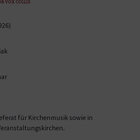
R VOX COLLIS
926)
iak
nar
Referat für Kirchenmusik sowie in
Veranstaltungskirchen.