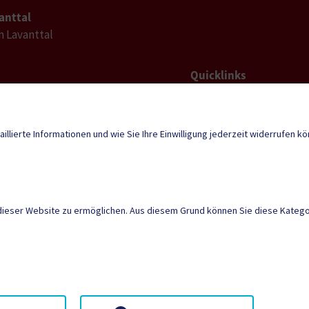
anttal
im Lavanttal
Quicklinks
Geko digital Gemei
l-
tal@ktn.gde.at
Duale Zustellung
aillierte Informationen und wie Sie Ihre Einwilligung jederzeit widerrufen k
Neuigkeiten
dieser Website zu ermöglichen. Aus diesem Grund können Sie diese Kategor
AMTSSIGNATUR
|
BARR
SITEMAP
|
IMPRESSU
Neuigkeiten
Termine
Kontakt
Anmeld