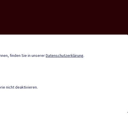
nde-App
Infopoint St. Paul
Gemeindenachrichten
önnen, finden Sie in unserer
Datenschutzerklärung
.
Termine
ie nicht deaktivieren.
IEREFREIHEIT
|
DATENSCHUTZ
|
M
en