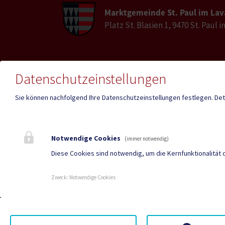
Marktgemeinde St. Paul im Lav
Platz St. Blasien 1, 9470 St. Paul 
E-Mail
Datenschutzeinstellungen
Telefon
st-pau
04357 / 2017
lavant
Sie können nachfolgend Ihre Datenschutzeinstellungen festlegen.
Det
Fax
04357 / 2017-30
Notwendige Cookies
(immer notwendig)
Diese Cookies sind notwendig, um die Kernfunktionalität 
Mehr
Zweck
:
Notwendige Cookies