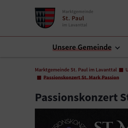
Zum Inhalt springen
Zum Seitenende springen
Unsere Gemeinde
Sub
Sie sind hier:
Marktgemeinde St. Paul im Lavanttal
Passionskonzert St. Mark Passion
Passionskonzert S