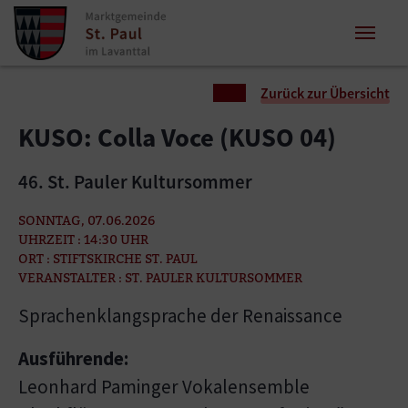
Zum Inhalt springen
Zum Seitenende springen
Sie sind hier:
Zurück zur Übersicht
KUSO: Colla Voce (KUSO 04)
46. St. Pauler Kultursommer
SONNTAG, 07.06.2026
UHRZEIT : 14:30 UHR
ORT : STIFTSKIRCHE ST. PAUL
VERANSTALTER : ST. PAULER KULTURSOMMER
Sprachenklangsprache der Renaissance
Ausführende:
Leonhard Paminger Vokalensemble