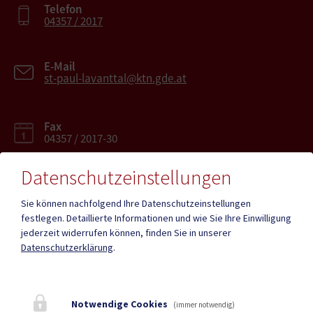
Telefon
04357 / 2017
E-Mail
st-paul-lavanttal@ktn.gde.at
Fax
04357 / 2017-30
Datenschutzeinstellungen
Sie können nachfolgend Ihre Datenschutzeinstellungen
festlegen.
Detaillierte Informationen und wie Sie Ihre Einwilligung
Mehr
jederzeit widerrufen können, finden Sie in unserer
Datenschutzerklärung
.
Quicklinks
Geko digital Gemeinde-
Infopoint St. Paul
Notwendige Cookies
(immer notwendig)