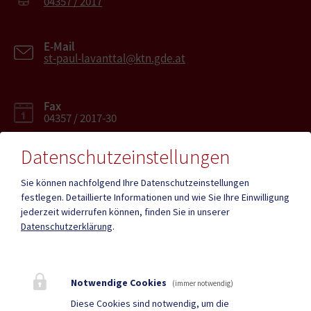
04357 / 2017
E-Mail
st-paul-lavanttal@ktn.gde.at
Fax
04357 / 2017-30
Datenschutzeinstellungen
Sie können nachfolgend Ihre Datenschutzeinstellungen
festlegen.
Detaillierte Informationen und wie Sie Ihre Einwilligung
Mehr
jederzeit widerrufen können, finden Sie in unserer
Datenschutzerklärung
.
Quicklinks
Geko digital Gemeinde-
Infopoint St. Paul
Notwendige Cookies
(immer notwendig)
App
Diese Cookies sind notwendig, um die