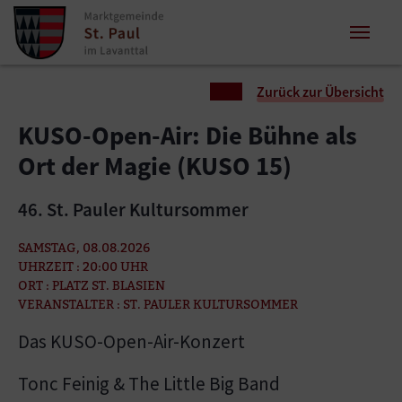
Zum Inhalt springen
Zum Seitenende springen
Sie sind hier:
Zurück zur Übersicht
KUSO-Open-Air: Die Bühne als
Ort der Magie (KUSO 15)
46. St. Pauler Kultursommer
SAMSTAG, 08.08.2026
UHRZEIT : 20:00 UHR
ORT : PLATZ ST. BLASIEN
VERANSTALTER : ST. PAULER KULTURSOMMER
Das KUSO-Open-Air-Konzert
Tonc Feinig & The Little Big Band