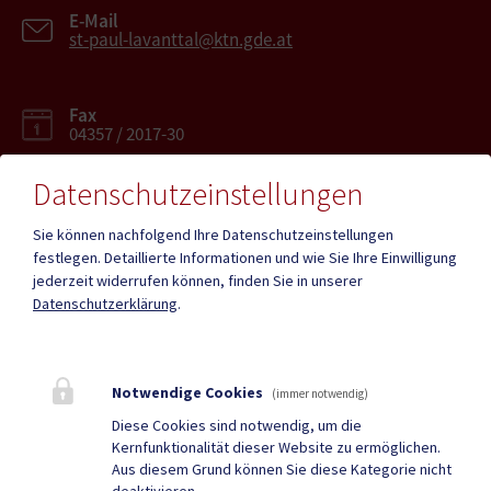
E-Mail
st-paul-lavanttal@ktn.gde.at
Fax
04357 / 2017-30
Datenschutzeinstellungen
Sie können nachfolgend Ihre Datenschutzeinstellungen
festlegen.
Detaillierte Informationen und wie Sie Ihre Einwilligung
Mehr
jederzeit widerrufen können, finden Sie in unserer
Datenschutzerklärung
.
Quicklinks
Geko digital Gemeinde-
Infopoint St. Paul
Notwendige Cookies
(immer notwendig)
App
Diese Cookies sind notwendig, um die
Kernfunktionalität dieser Website zu ermöglichen.
Duale Zustellung
Gemeindenachrichten
Aus diesem Grund können Sie diese Kategorie nicht
deaktivieren.