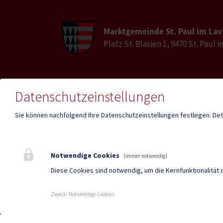
Marktgemeinde St. Paul im Lav
Platz St. Blasien 1, 9470 St. Paul 
E-Mail
Datenschutzeinstellungen
Telefon
st-pau
04357 / 2017
lavant
Sie können nachfolgend Ihre Datenschutzeinstellungen festlegen.
Det
Fax
04357 / 2017-30
Notwendige Cookies
(immer notwendig)
Diese Cookies sind notwendig, um die Kernfunktionalität 
Mehr
Zweck
:
Notwendige Cookies