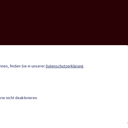
nde-App
Infopoint St. Paul
Gemeindenachrichten
önnen, finden Sie in unserer
Datenschutzerklärung
.
Termine
ie nicht deaktivieren.