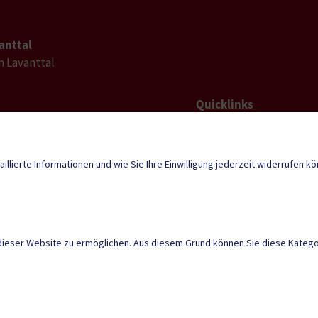
anttal
im Lavanttal
Quicklinks
Geko digital Gemei
l-
tal@ktn.gde.at
Duale Zustellung
aillierte Informationen und wie Sie Ihre Einwilligung jederzeit widerrufen k
Neuigkeiten
dieser Website zu ermöglichen. Aus diesem Grund können Sie diese Kategor