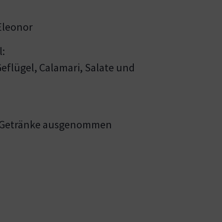
Eleonor
l:
Geflügel, Calamari, Salate und
e - Getränke ausgenommen