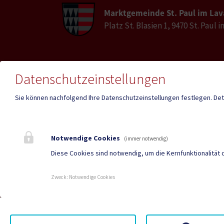
Marktgemeinde St. Paul im Lav
Platz St. Blasien 1, 9470 St. Paul 
E-Mail
Datenschutzeinstellungen
Telefon
st-pau
04357 / 2017
lavant
Sie können nachfolgend Ihre Datenschutzeinstellungen festlegen.
Det
Fax
04357 / 2017-30
Notwendige Cookies
(immer notwendig)
Diese Cookies sind notwendig, um die Kernfunktionalität 
Mehr
Zweck
:
Notwendige Cookies