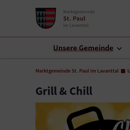
Zum Inhalt springen
Zum Seitenende springen
Unsere Gemeinde
Sub
Sie sind hier:
Marktgemeinde St. Paul im Lavanttal
Grill & Chill