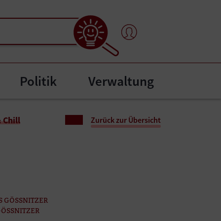
Politik
Verwaltung
"
bmenu for "Bürgerservice"
& Chill
Zurück zur Übersicht
S GÖSSNITZER
GÖSSNITZER