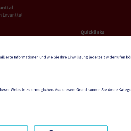
anttal
im Lavanttal
Quicklinks
Geko digital Gemei
l-
tal@ktn.gde.at
Duale Zustellung
aillierte Informationen und wie Sie Ihre Einwilligung jederzeit widerrufen k
Neuigkeiten
dieser Website zu ermöglichen. Aus diesem Grund können Sie diese Kategor
AMTSSIGNATUR
|
BARR
SITEMAP
|
IMPRESSU
Neuigkeiten
Termine
Kontakt
Anmeld