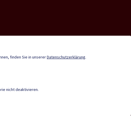
nde-App
Infopoint St. Paul
Gemeindenachrichten
önnen, finden Sie in unserer
Datenschutzerklärung
.
Termine
ie nicht deaktivieren.
IEREFREIHEIT
|
DATENSCHUTZ
|
M
en