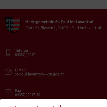
Marktgemeinde St. Paul im Lavanttal
Platz St. Blasien 1, 9470 St. Paul im Lavanttal
Telefon
04357 / 2017
E-Mail
st-paul-lavanttal@ktn.gde.at
Fax
04357 / 2017-30