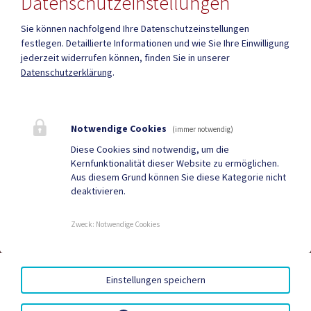
Datenschutzeinstellungen
Sie können nachfolgend Ihre Datenschutzeinstellungen
festlegen.
Detaillierte Informationen und wie Sie Ihre Einwilligung
Mehr
jederzeit widerrufen können, finden Sie in unserer
Datenschutzerklärung
.
Quicklinks
Geko digital Gemeinde-
Infopoint St. Paul
Notwendige Cookies
(immer notwendig)
App
Diese Cookies sind notwendig, um die
Kernfunktionalität dieser Website zu ermöglichen.
Duale Zustellung
Gemeindenachrichten
Aus diesem Grund können Sie diese Kategorie nicht
deaktivieren.
Neuigkeiten
Termine
Zweck
:
Notwendige Cookies
AMTSSIGNATUR
|
BARRIEREFREIHEIT
|
DATENSCHUTZ
|
Einstellungen speichern
SITEMAP
|
IMPRESSUM