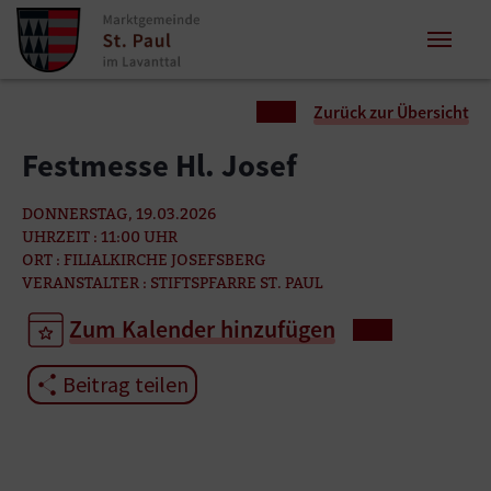
Zum Inhalt springen
Zum Seitenende springen
Sie sind hier:
Zurück zur Übersicht
Festmesse Hl. Josef
DONNERSTAG, 19.03.2026
UHRZEIT : 11:00 UHR
ORT : FILIALKIRCHE JOSEFSBERG
VERANSTALTER : STIFTSPFARRE ST. PAUL
Zum Kalender hinzufügen
Beitrag teilen