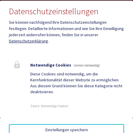
Datenschutzeinstellungen
Sie können nachfolgend Ihre Datenschutzeinstellungen
festlegen.
Detaillierte Informationen und wie Sie Ihre Einwilligung
Mehr
jederzeit widerrufen können, finden Sie in unserer
Datenschutzerklärung
.
Quicklinks
Geko digital Gemeinde-
Infopoint St. Paul
Notwendige Cookies
(immer notwendig)
App
Diese Cookies sind notwendig, um die
Kernfunktionalität dieser Website zu ermöglichen.
Duale Zustellung
Gemeindenachrichten
Aus diesem Grund können Sie diese Kategorie nicht
deaktivieren.
Neuigkeiten
Termine
Zweck
:
Notwendige Cookies
AMTSSIGNATUR
|
BARRIEREFREIHEIT
|
DATENSCHUTZ
|
Einstellungen speichern