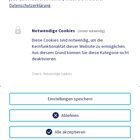
Datenschutzerklärung
.
Quicklinks
Geko digital Gemeinde-
Infopoint St. Paul
Notwendige Cookies
(immer notwendig)
App
Diese Cookies sind notwendig, um die
Kernfunktionalität dieser Website zu ermöglichen.
Duale Zustellung
Gemeindenachrichten
Aus diesem Grund können Sie diese Kategorie nicht
deaktivieren.
Neuigkeiten
Termine
Zweck
:
Notwendige Cookies
AMTSSIGNATUR
|
BARRIEREFREIHEIT
|
DATENSCHUTZ
|
Einstellungen speichern
SITEMAP
|
IMPRESSUM
Ablehnen
Alle akzeptieren