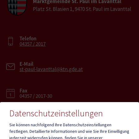
Marktgemeinde St. Paul im Lavanttal
Platz St. Blasien 1, 9470 St. Paul im Lavanttal
Telefon
04357 / 2017
E-Mail
st-paul-lavanttal@ktn.gde.at
Fax
04357 / 2017-30
Datenschutzeinstellungen
Sie können nachfolgend Ihre Datenschutzeinstellungen
festlegen.
Detaillierte Informationen und wie Sie Ihre Einwilligung
Mehr
jederzeit widerrufen können, finden Sie in unserer