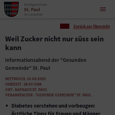
Zum Inhalt springen
Zum Seitenende springen
Sie sind hier:
Zurück zur Übersicht
Weil Zucker nicht nur süss sein
kann
Informationsabend der "Gesunden
Gemeinde" St. Paul
MITTWOCH, 10.09.2025
UHRZEIT : 18:30 UHR
ORT : RATHAUS ST. PAUL
VERANSTALTER : "GESUNDE GEMEINDE" ST. PAUL
Diabetes verstehen und vorbeugen:
Ärztliche Tipps für Frauen und Männer