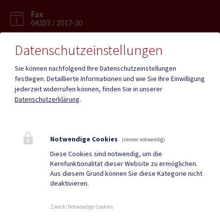
Fax
04357 / 2017-30
Datenschutzeinstellungen
Sie können nachfolgend Ihre Datenschutzeinstellungen
festlegen.
Detaillierte Informationen und wie Sie Ihre Einwilligung
Mehr
jederzeit widerrufen können, finden Sie in unserer
Datenschutzerklärung
.
Quicklinks
Geko digital Gemeinde-
Infopoint St. Paul
Notwendige Cookies
(immer notwendig)
App
Diese Cookies sind notwendig, um die
Kernfunktionalität dieser Website zu ermöglichen.
Duale Zustellung
Gemeindenachrichten
Aus diesem Grund können Sie diese Kategorie nicht
deaktivieren.
Neuigkeiten
Termine
Zweck
:
Notwendige Cookies