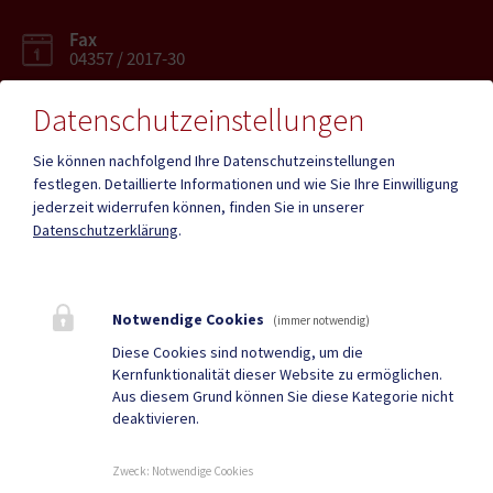
Fax
04357 / 2017-30
Datenschutzeinstellungen
Sie können nachfolgend Ihre Datenschutzeinstellungen
festlegen.
Detaillierte Informationen und wie Sie Ihre Einwilligung
Mehr
jederzeit widerrufen können, finden Sie in unserer
Datenschutzerklärung
.
Quicklinks
Geko digital Gemeinde-
Infopoint St. Paul
Notwendige Cookies
(immer notwendig)
App
Diese Cookies sind notwendig, um die
Kernfunktionalität dieser Website zu ermöglichen.
Duale Zustellung
Gemeindenachrichten
Aus diesem Grund können Sie diese Kategorie nicht
deaktivieren.
Neuigkeiten
Termine
Zweck
:
Notwendige Cookies